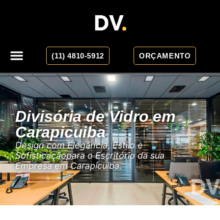
(11) 4810-5912
ORÇAMENTO
Divisória de Vidro em
Carapicuiba
Design com Elegância, Estilo e
Sofisticaçãopara o Escritório da sua
Empresa em Carapicuiba.