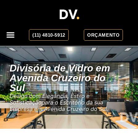
(11) 4810-5912
ORÇAMENTO
Divisória de Vidro em
Avenida Cruzeiro do
Sul
Design com Elegância, Estilo e
Sofisticaçãopara o Escritório da sua
Empresa em Avenida Cruzeiro do Sul.