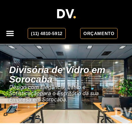
(11) 4810-5912
ORÇAMENTO
Divisória de Vidro em
Sorocaba
Design com Elegância, Estilo e
Sofisticaçãopara o Escritório da sua
Empresa em Sorocaba.