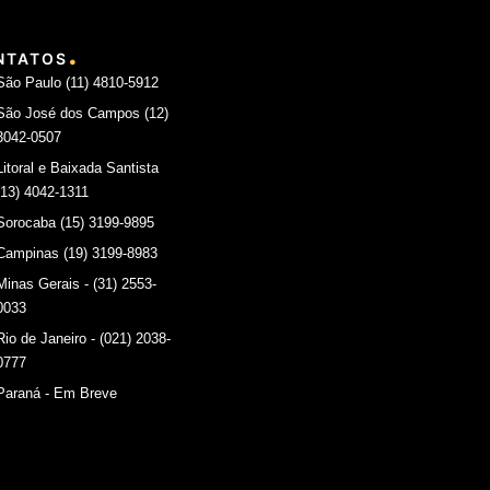
.
NTATOS
São Paulo (11) 4810-5912
São José dos Campos (12)
3042-0507
Litoral e Baixada Santista
(13) 4042-1311
Sorocaba (15) 3199-9895
Campinas (19) 3199-8983
Minas Gerais - (31) 2553-
0033
Rio de Janeiro - (021) 2038-
0777
Paraná - Em Breve