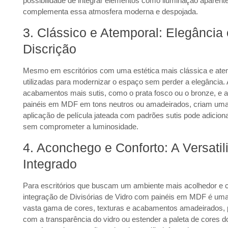
possibilidade de integrar elementos como iluminação aparente 
complementa essa atmosfera moderna e despojada.
3. Clássico e Atemporal: Elegância
Discrição
Mesmo em escritórios com uma estética mais clássica e atem
utilizadas para modernizar o espaço sem perder a elegância. 
acabamentos mais sutis, como o prata fosco ou o bronze, e a
painéis em
MDF
em tons neutros ou amadeirados, criam uma 
aplicação de
película jateada
com padrões sutis pode adiciona
sem comprometer a luminosidade.
4. Aconchego e Conforto: A Versati
Integrado
Para escritórios que buscam um ambiente mais acolhedor e 
integração de
Divisórias de Vidro
com painéis em
MDF
é uma
vasta gama de cores, texturas e acabamentos amadeirados, pe
com a transparência do vidro ou estender a paleta de cores 