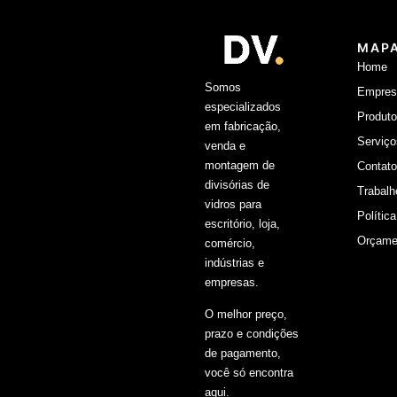
MAPA
Home
Somos
Empres
especializados
Produt
em fabricação,
Serviço
venda e
montagem de
Contato
divisórias de
Trabal
vidros para
Polític
escritório, loja,
Orçame
comércio,
indústrias e
empresas.
O melhor preço,
prazo e condições
de pagamento,
você só encontra
aqui.