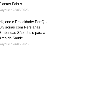
Plantas Fabris
Kayque
28/05/2026
Higiene e Praticidade: Por Que
Divisórias com Persianas
Embutidas São Ideais para a
Área da Saúde
Kayque
24/05/2026