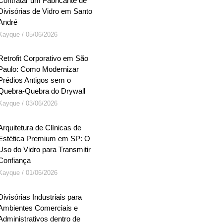
Contratar um Fabricante de
Divisórias de Vidro em Santo
André
Kayque
05/06/2026
Retrofit Corporativo em São
Paulo: Como Modernizar
Prédios Antigos sem o
Quebra-Quebra do Drywall
Kayque
03/06/2026
Arquitetura de Clínicas de
Estética Premium em SP: O
Uso do Vidro para Transmitir
Confiança
Kayque
01/06/2026
Divisórias Industriais para
Ambientes Comerciais e
Administrativos dentro de