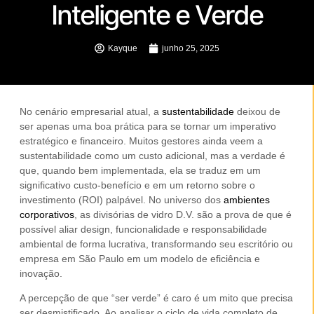
Inteligente e Verde
Kayque
junho 25, 2025
No cenário empresarial atual, a
sustentabilidade
deixou de
ser apenas uma boa prática para se tornar um imperativo
estratégico e financeiro. Muitos gestores ainda veem a
sustentabilidade como um custo adicional, mas a verdade é
que, quando bem implementada, ela se traduz em um
significativo
custo-benefício
e em um retorno sobre o
investimento (ROI) palpável. No universo dos
ambientes
corporativos
, as
divisórias de vidro D.V.
são a prova de que é
possível aliar design, funcionalidade e responsabilidade
ambiental de forma lucrativa, transformando seu
escritório
ou
empresa
em
São Paulo
em um modelo de eficiência e
inovação.
A percepção de que “ser verde” é caro é um mito que precisa
ser desmistificado. Ao analisar o ciclo de vida completo de