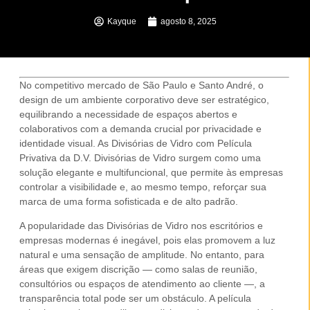
Kayque
agosto 8, 2025
No competitivo mercado de
São Paulo
e
Santo André
, o
design de um
ambiente corporativo
deve ser estratégico,
equilibrando a necessidade de espaços abertos e
colaborativos com a demanda crucial por privacidade e
identidade visual. As
Divisórias de Vidro com Película
Privativa
da D.V. Divisórias de Vidro surgem como uma
solução elegante e multifuncional, que permite às empresas
controlar a visibilidade e, ao mesmo tempo, reforçar sua
marca de uma forma sofisticada e de
alto padrão
.
A popularidade das
Divisórias de Vidro
nos
escritórios
e
empresas
modernas é inegável, pois elas promovem a
luz
natural
e uma sensação de amplitude. No entanto, para
áreas que exigem discrição — como salas de reunião,
consultórios ou espaços de atendimento ao cliente —, a
transparência total pode ser um obstáculo. A
película