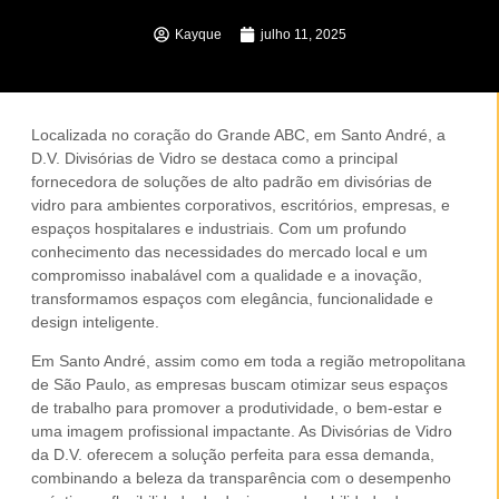
Kayque
julho 11, 2025
Localizada no coração do Grande ABC, em
Santo André
, a
D.V. Divisórias de Vidro se destaca como a principal
fornecedora de soluções de
alto padrão
em
divisórias de
vidro
para
ambientes corporativos
,
escritórios
,
empresas
, e
espaços
hospitalares
e
industriais
. Com um profundo
conhecimento das necessidades do mercado local e um
compromisso inabalável com a qualidade e a inovação,
transformamos espaços com elegância, funcionalidade e
design inteligente.
Em
Santo André
, assim como em toda a região metropolitana
de
São Paulo
, as empresas buscam otimizar seus espaços
de trabalho para promover a produtividade, o bem-estar e
uma imagem profissional impactante. As
Divisórias de Vidro
da D.V. oferecem a solução perfeita para essa demanda,
combinando a beleza da transparência com o desempenho